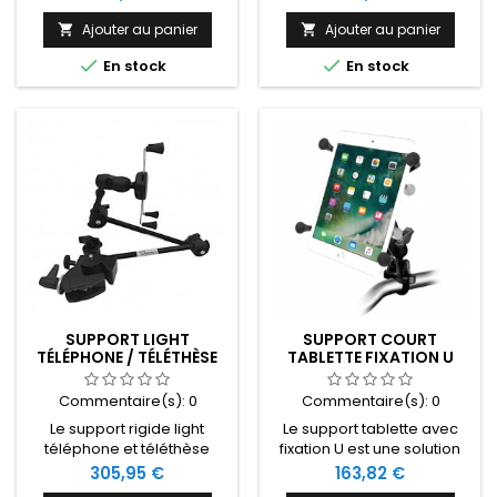
une solution domotique
domotique handicap
handicap simple
simple permettant de fixer
Ajouter au panier
Ajouter au panier


permettant de fixer son
son smartphone sur le rail


En stock
En stock
smartphone au niveau
de l'accoudoir du fauteuil
d'une table ou d'une
roulant électrique.
tablette plexi de fauteuil
roulant électrique.
SUPPORT LIGHT
SUPPORT COURT
TÉLÉPHONE / TÉLÉTHÈSE
TABLETTE FIXATION U
Commentaire(s):
0
Commentaire(s):
0
Le support rigide light
Le support tablette avec
téléphone et téléthèse
fixation U est une solution
avec fixation étau est une
domotique handicap
Prix
Prix
305,95 €
163,82 €
solution domotique
simple permettant de fixer