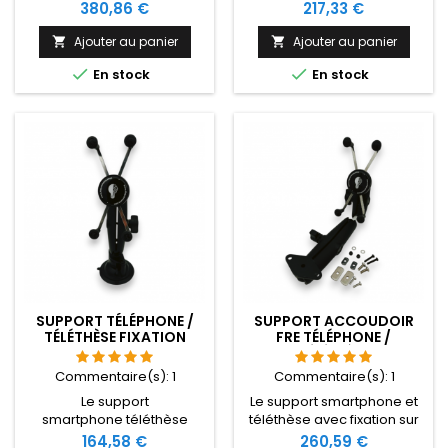
personne en situation de
est une solution domotique
Prix
Prix
380,86 €
217,33 €
handicap un accès simple
handicap simple
au pilotage de son
permettant de fixer son
Ajouter au panier
Ajouter au panier


téléphone ou de son
smartphone au niveau de


En stock
En stock
contrôle d'environnement.
la barrière du lit ou d'un
fauteuil roulant électrique.
SUPPORT TÉLÉPHONE /
SUPPORT ACCOUDOIR
TÉLÉTHÈSE FIXATION
FRE TÉLÉPHONE /
VENTOUSE
TÉLÉTHÈSE
Commentaire(s):
1
Commentaire(s):
1
Le support
Le support smartphone et
smartphone téléthèse
téléthèse avec fixation sur
avec fixation ventouse est
rail est une solution
Prix
Prix
164,58 €
260,59 €