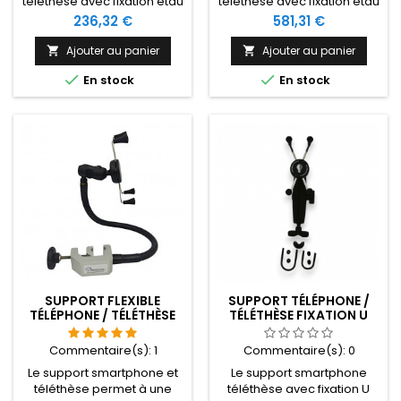
téléthèse avec fixation étau
téléthèse avec fixation étau
est une solution domotique
est une solution domotique
Prix
Prix
236,32 €
581,31 €
handicap simple
handicap simple
permettant de fixer son
permettant de fixer son
Ajouter au panier
Ajouter au panier


smartphone au niveau du
smartphone au niveau du


En stock
En stock
lit, d'une table ou d'un
lit, d'une table ou d'un
fauteuil roulant électrique.
fauteuil roulant électrique.
SUPPORT FLEXIBLE
SUPPORT TÉLÉPHONE /
TÉLÉPHONE / TÉLÉTHÈSE
TÉLÉTHÈSE FIXATION U
Commentaire(s):
1
Commentaire(s):
0
Le support smartphone et
Le support smartphone
téléthèse permet à une
téléthèse avec fixation U