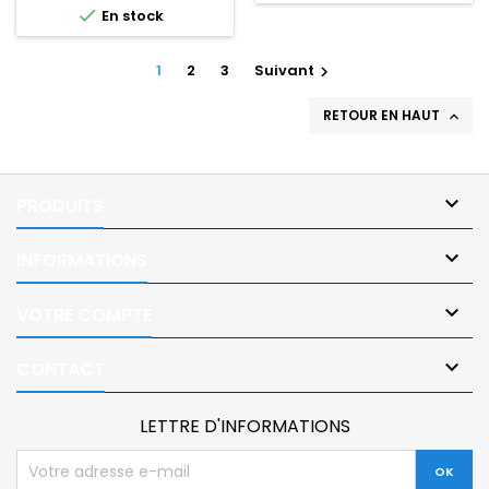

En stock
d'une table ou d'un fauteuil
de portier vidéo au niveau
roulant électrique.
du lit.
1
2
3
Suivant

RETOUR EN HAUT


PRODUITS

INFORMATIONS

VOTRE COMPTE

CONTACT
LETTRE D'INFORMATIONS