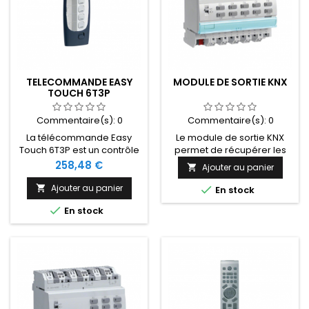
TELECOMMANDE EASY
MODULE DE SORTIE KNX
TOUCH 6T3P
Commentaire(s):
0
Commentaire(s):
0
La télécommande Easy
Le module de sortie KNX
Touch 6T3P est un contrôle
permet de récupérer les
d'environnement
commandes que vous
Prix
258,48 €
Ajouter au panier

domotique qui permet à
avez besoin de piloter via
une personne en situation
une télécommande
Ajouter au panier


En stock
de handicap de piloter son
handicap, une tablette, un

En stock
lieu de vie en autonomie en
smartphone, un assistant
utilisant 6 touches et 3
vocal… Existe en version
pages au total. Moyen
filaire et radio.
d'accès :