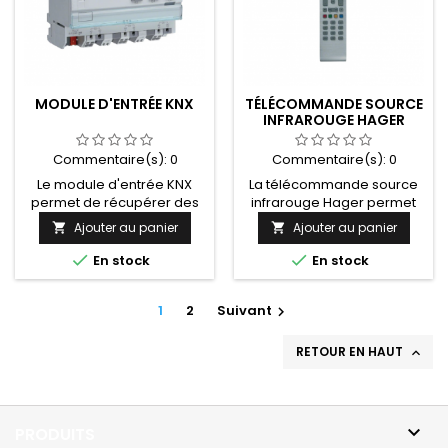
MODULE D'ENTRÉE KNX
TÉLÉCOMMANDE SOURCE
INFRAROUGE HAGER
Commentaire(s):
0
Commentaire(s):
0
Le module d'entrée KNX
La télécommande source
permet de récupérer des
infrarouge Hager permet
commandes déjà
de recopier les codes de
Ajouter au panier
Ajouter au panier


existantes, utilisées pour
l'installation domotique KNX
piloter via une
sur un contrôle


En stock
En stock
télécommande handicap,
d'environnement handicap
un smartphone, un
(Gewa One, Gewa
assistant vocal... Existe en
1
2
Suivant
Connect, Control Prog,

version filaire et radio.
HouseMate Control, BJ
Control Pro, GridPad, Tobii I
RETOUR EN HAUT

Series, TowxTen,
HouseMate Lite, Nemo, Keo,
RC28, Senior Pilot...). Photo
non contractuelle

PRODUITS