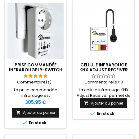
PRISE COMMANDÉE
CELLULE INFRAROUGE
INFRAROUGE IR-SWITCH
KNX ADJUST RECEIVER
Commentaire(s):
1
Commentaire(s):
0
La prise commandée
La cellule infrarouge KNX
infrarouge est
Adjust Receiver permet de
spécialement adaptée
piloter une installation
Prix
305,95 €
Ajouter au panier

pour une personne en
domotique KNX via un
situation de handicap qui
contrôle d'environnement
Ajouter au panier


En stock
souhaite allumer et
infrarouge handicap

En stock
éteindre une lampe, un
(Gewa One, Gewa connect,
ventilateur, ou qui souhaite
Control Prog, Control medi,
mettre en veille un appareil
HouseMate Control,