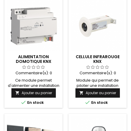
via un émetteur infrarouge
gridpad, tobii i Série...).
(qui peut être une
télécommande de
télévision ou une téléthèse
par exemple). La prise
commandée peut
facilement être déplacée...
ALIMENTATION
CELLULE INFRAROUGE
DOMOTIQUE KNX
KNX
Commentaire(s):
0
Commentaire(s):
0
Ce module permet
Module qui permet de
d'alimenter une installation
piloter une installation
domotique KNX. Il existe 4
domotique KNX via une
Ajouter au panier
Ajouter au panier


alimentations 160mA,
téléthèse infrarouge
320mA, 640mA et 1280mA.
handicap (Gewa One,


En stock
En stock
Dimensionnement de
Gewa connect, Control
l'alimentation en fonction
Prog, Control medi,
de la grandeur de
HouseMate Control...).
l'installation.