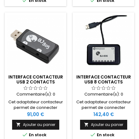


En stock
En stock
s'accoupler à un
ordinateur, un smartphone
contacteur Alu Switch 3 ou
ou une tablette).
6, ou n'importe quel autre
contacteur.
INTERFACE CONTACTEUR
INTERFACE CONTACTEUR
USB 2 CONTACTS
USB 8 CONTACTS
Commentaire(s):
0
Commentaire(s):
0
Cet adaptateur contacteur
Cet adaptateur contacteur
permet de connecter
permet de connecter
jusqu'à deux contacteurs à
jusqu'à huit contacteurs à
Prix
Prix
91,00 €
142,40 €
un port USB d'ordinateur et
un port USB d'ordinateur et
de les utiliser avec
de les utiliser avec
Ajouter au panier
Ajouter au panier


différentes applications
différentes applications


En stock
En stock
spécifiques offrant un
spécifiques offrant un