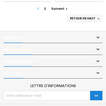
accès au numérique.
accès au numérique.
1
2
Suivant

RETOUR EN HAUT


PRODUITS

INFORMATIONS

VOTRE COMPTE

CONTACT
LETTRE D'INFORMATIONS