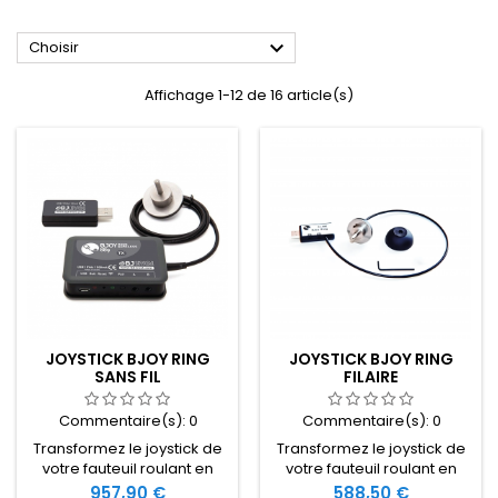

Choisir
Affichage 1-12 de 16 article(s)
JOYSTICK BJOY RING
JOYSTICK BJOY RING
SANS FIL
FILAIRE
Commentaire(s):
0
Commentaire(s):
0
Transformez le joystick de
Transformez le joystick de
votre fauteuil roulant en
votre fauteuil roulant en
souris sans fil. BJOY Ring est
souris. BJOY Ring est
Prix
Prix
957,90 €
588,50 €