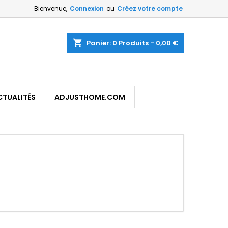
Bienvenue,
Connexion
ou
Créez votre compte
shopping_cart
Panier:
0
Produits - 0,00 €
CTUALITÉS
ADJUSTHOME.COM