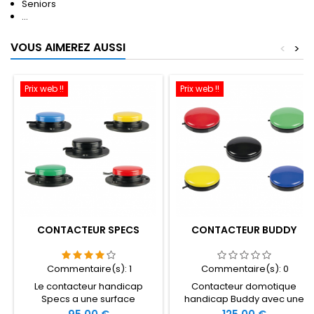
Seniors
...
VOUS AIMEREZ AUSSI
<
>
Prix web !!
Prix web !!
CONTACTEUR SPECS
CONTACTEUR BUDDY
Commentaire(s):
1
Commentaire(s):
0
Le contacteur handicap
Contacteur domotique
Specs a une surface
handicap Buddy avec une
d'activation de 3,5 cm et une
surface d'activation de 6,4
Prix
Prix