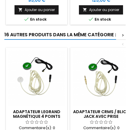
95,00 €
125,00 €
force d'activation de 100g. Il
cm et une force d'activation
est disponible en 5 couleurs.
de 142g. Disponible en 5
Ajouter au panier
Ajouter au panier


couleurs.


En stock
En stock
16 AUTRES PRODUITS DANS LA MÊME CATÉGORIE :
>
<
ADAPTATEUR LEGRAND
ADAPTATEUR CRMS / BLICK
MAGNÉTIQUE 4 POINTS
JACK AVEC PRISE
AVEC PRISE CONTACTEUR
CONTACTEUR
Commentaire(s):
0
Commentaire(s):
0