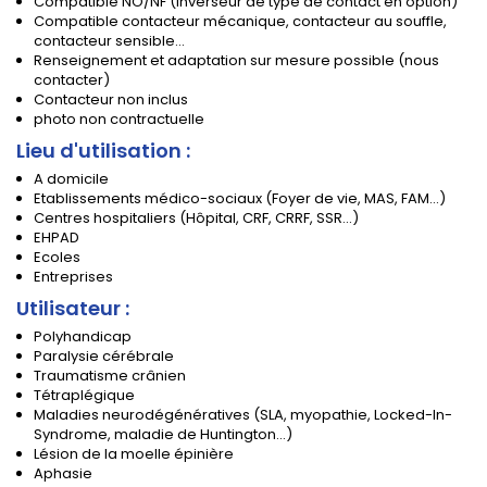
Compatible NO/NF (inverseur de type de contact en option)
Compatible contacteur mécanique, contacteur au souffle,
contacteur sensible...
Renseignement et adaptation sur mesure possible (nous
contacter)
Contacteur non inclus
photo non contractuelle
Lieu d'utilisation :
A domicile
Etablissements médico-sociaux (Foyer de vie, MAS, FAM...)
Centres hospitaliers (Hôpital, CRF, CRRF, SSR...)
EHPAD
Ecoles
Entreprises
Utilisateur :
Polyhandicap
Paralysie cérébrale
Traumatisme crânien
Tétraplégique
Maladies neurodégénératives (SLA, myopathie, Locked-In-
Syndrome, maladie de Huntington...)
Lésion de la moelle épinière
Aphasie