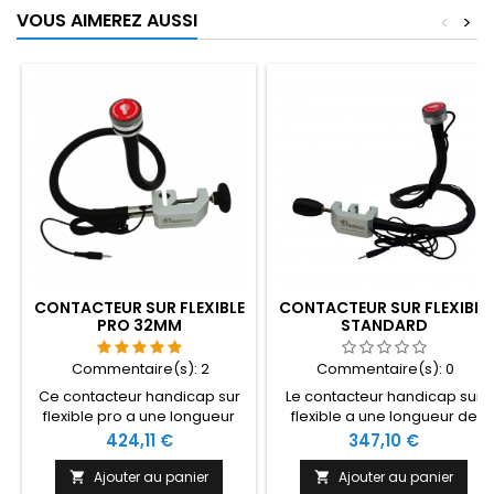
VOUS AIMEREZ AUSSI
<
>
CONTACTEUR SUR FLEXIBLE
CONTACTEUR SUR FLEXIBLE
PRO 32MM
STANDARD
Commentaire(s):
2
Commentaire(s):
0
Ce contacteur handicap sur
Le contacteur handicap sur
flexible pro a une longueur
flexible a une longueur de
de 80cm, une surface
80cm, une surface
Prix
Prix
424,11 €
347,10 €
d'activation de 3,2 cm et une
d'activation de 3,2 cm, ainsi
force d'activation de 125 g.
qu'une force d'activation de
Ajouter au panier
Ajouter au panier

