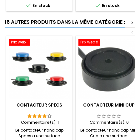
125 g. VERSION STANDARD : Le


En stock
En stock
câble du contacteur se
trouve à l'extérieur du flexible.
16 AUTRES PRODUITS DANS LA MÊME CATÉGORIE :
>
<
Prix web !!
Prix web !!
CONTACTEUR SPECS
CONTACTEUR MINI CUP
Commentaire(s):
1
Commentaire(s):
0
Le contacteur handicap
Le contacteur handicap Mini
Specs a une surface
Cup a une surface