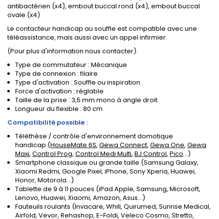
antibactérien (x4), embout buccal rond (x4), embout buccal
ovale (x4)
Le contacteur handicap au souffle est compatible avec une
téléassistance, mais aussi avec un appel infirmier.
(Pour plus d'information nous contacter).
Type de commutateur : Mécanique
Type de connexion : filaire
Type d'activation : Souffle ou inspiration
Force d'activation : réglable
Taille de la prise : 3,5 mm mono à angle droit
Longueur du flexible : 80 cm
Compatibilité possible :
Téléthèse / contrôle d'environnement domotique
handicap
(
HouseMate 6S
,
Gewa Connect
,
Gewa One
,
Gewa
Maxi
,
Control Prog
,
Control Medi Multi
,
BJ Control
,
Pico
...)
Smartphone classique ou grande taille (Samsung Galaxy,
Xiaomi Redmi, Google Pixel, iPhone, Sony Xperia, Huawei,
Honor, Motorola...)
Tablette de 9 à 11 pouces (iPad Apple, Samsung, Microsoft,
Lenovo, Huawei, Xiaomi, Amazon, Asus...)
Fauteuils roulants (Invacare, Whill, Quirumed, Sunrise Medical,
Airfold, Vevor, Rehashop, E-Foldi, Veleco Cosmo, Stretto,