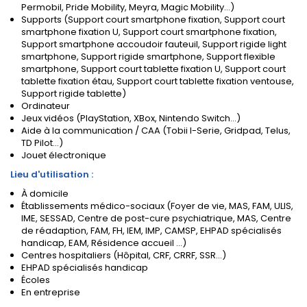
Permobil, Pride Mobility, Meyra, Magic Mobility...)
Supports (Support court smartphone fixation, Support court
smartphone fixation U, Support court smartphone fixation,
Support smartphone accoudoir fauteuil, Support rigide light
smartphone, Support rigide smartphone, Support flexible
smartphone, Support court tablette fixation U, Support court
tablette fixation étau, Support court tablette fixation ventouse,
Support rigide tablette)
Ordinateur
Jeux vidéos (PlayStation, XBox, Nintendo Switch...)
Aide à la communication / CAA (Tobii I-Serie, Gridpad, Telus,
TD Pilot...)
Jouet électronique
Lieu d'utilisation :
À domicile
Établissements médico-sociaux (Foyer de vie, MAS, FAM, ULIS,
IME, SESSAD, Centre de post-cure psychiatrique, MAS, Centre
de réadaption, FAM, FH, IEM, IMP, CAMSP, EHPAD spécialisés
handicap, EAM, Résidence accueil ...)
Centres hospitaliers (Hôpital, CRF, CRRF, SSR...)
EHPAD spécialisés handicap
Écoles
En entreprise