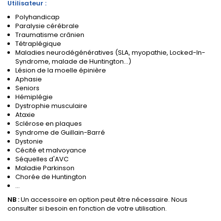
Utilisateur :
Polyhandicap
Paralysie cérébrale
Traumatisme crânien
Tétraplégique
Maladies neurodégénératives (SLA, myopathie, Locked-In-
Syndrome, malade de Huntington...)
Lésion de la moelle épinière
Aphasie
Seniors
Hémiplégie
Dystrophie musculaire
Ataxie
Sclérose en plaques
Syndrome de Guillain-Barré
Dystonie
Cécité et malvoyance
Séquelles d'AVC
Maladie Parkinson
Chorée de Huntington
...
NB :
Un accessoire en option peut être nécessaire. Nous
consulter si besoin en fonction de votre utilisation.