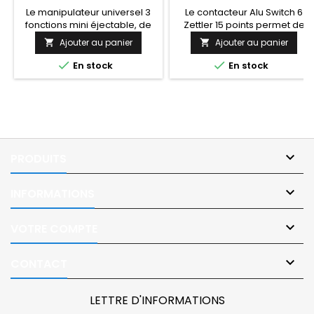
Le manipulateur universel 3
Le contacteur Alu Switch 6
fonctions mini éjectable, de
Zettler 15 points permet de
la gamme Ackermann,
faciliter le déclenchement de
Ajouter au panier
Ajouter au panier


permet de brancher un
l'appel malade, appel
contacteur handicap via une
infirmier pour une personne


En stock
En stock
prise jack pour le
en situation de handicap.
déclenchement de l'appel
malade, appel infirmier.

PRODUITS

INFORMATIONS

VOTRE COMPTE

CONTACT
LETTRE D'INFORMATIONS