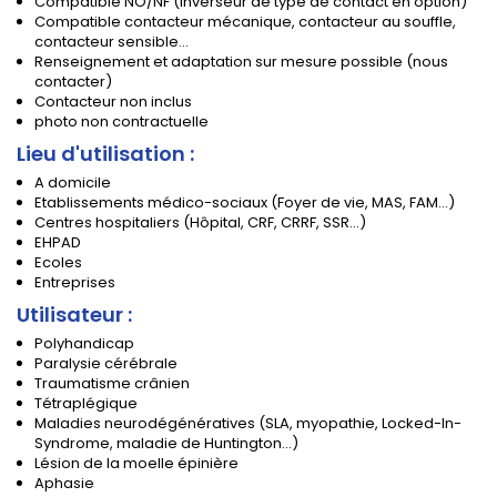
Compatible NO/NF (inverseur de type de contact en option)
Compatible contacteur mécanique, contacteur au souffle,
contacteur sensible...
Renseignement et adaptation sur mesure possible (nous
contacter)
Contacteur non inclus
photo non contractuelle
Lieu d'utilisation :
A domicile
Etablissements médico-sociaux (Foyer de vie, MAS, FAM...)
Centres hospitaliers (Hôpital, CRF, CRRF, SSR...)
EHPAD
Ecoles
Entreprises
Utilisateur :
Polyhandicap
Paralysie cérébrale
Traumatisme crânien
Tétraplégique
Maladies neurodégénératives (SLA, myopathie, Locked-In-
Syndrome, maladie de Huntington...)
Lésion de la moelle épinière
Aphasie