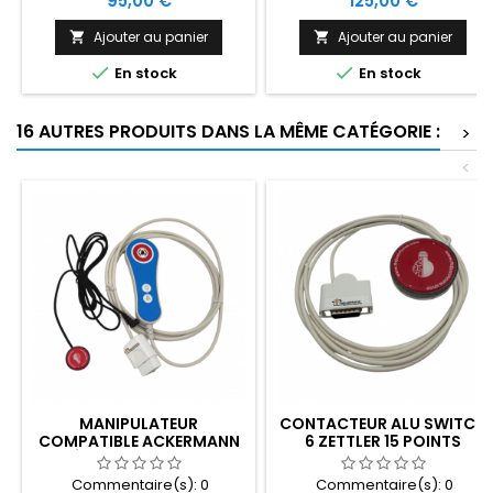
95,00 €
125,00 €
force d'activation de 100g. Il
cm et une force d'activation
est disponible en 5 couleurs.
de 142g. Disponible en 5
Ajouter au panier
Ajouter au panier


couleurs.


En stock
En stock
16 AUTRES PRODUITS DANS LA MÊME CATÉGORIE :
>
<
MANIPULATEUR
CONTACTEUR ALU SWITCH
COMPATIBLE ACKERMANN
6 ZETTLER 15 POINTS
MINI ÉJECTABLE AVEC PRISE
CONTACTEUR
Commentaire(s):
0
Commentaire(s):
0