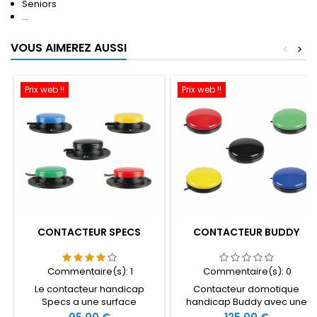
Seniors
...
VOUS AIMEREZ AUSSI
<
>
Prix web !!
Prix web !!
CONTACTEUR SPECS
CONTACTEUR BUDDY
Commentaire(s):
1
Commentaire(s):
0
Le contacteur handicap
Contacteur domotique
Specs a une surface
handicap Buddy avec une
d'activation de 3,5 cm et une
surface d'activation de 6,4
Prix
Prix