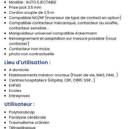
Modèle : AUTO EJECTABLE
Prise jack 3.5 mm
Cordon souple de 2.5 m
Compatible NO/NF (inverseur de type de contact en option)
Compatible contacteur mécanique, contacteur au souffle,
contacteur sensible...
Manipulateur universel compatible Ackermann
Renseignement et adaptation sur mesure possible (nous
contacter)
Contacteur non inclus
photo non contractuelle
Lieu d'utilisation :
A domicile
Etablissements médico-sociaux (Foyer de vie, MAS, FAM...)
Centres hospitaliers (Hôpital, CRF, CRRF, SSR...)
EHPAD
Ecoles
Entreprises
Utilisateur :
Polyhandicap
Paralysie cérébrale
Traumatisme crânien
Tétraplégique