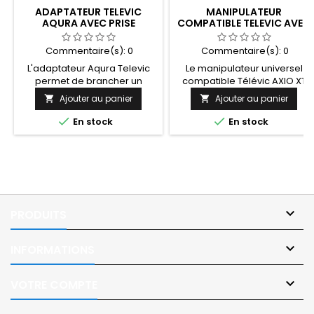
ADAPTATEUR TELEVIC
MANIPULATEUR
AQURA AVEC PRISE
COMPATIBLE TELEVIC AVEC
CONTACTEUR
PRISE CONTACTEUR
Commentaire(s):
0
Commentaire(s):
0
L'adaptateur Aqura Televic
Le manipulateur universel
permet de brancher un
compatible Télévic AXIO XT
contacteur handicap via une
permet de brancher un
Ajouter au panier
Ajouter au panier


prise jack pour le
contacteur handicap via une
déclenchement de l'appel
prise jack pour le


En stock
En stock
malade, appel infirmier.
déclenchement de l'appel
malade, appel infirmier
Télévic.

PRODUITS

INFORMATIONS

VOTRE COMPTE