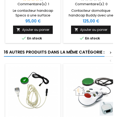
Commentaire(s):
1
Commentaire(s):
0
Le contacteur handicap
Contacteur domotique
Specs a une surface
handicap Buddy avec une
d'activation de 3,5 cm et une
surface d'activation de 6,4
Prix
Prix
95,00 €
125,00 €
force d'activation de 100g. Il
cm et une force d'activation
est disponible en 5 couleurs.
de 142g. Disponible en 5
Ajouter au panier
Ajouter au panier


couleurs.


En stock
En stock
16 AUTRES PRODUITS DANS LA MÊME CATÉGORIE :
>
<