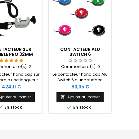
TACTEUR SUR
CONTACTEUR ALU
CONT
IBLE PRO 32MM
SWITCH 6
mentaire(s):
2
Commentaire(s):
0
Com
acteur handicap sur
Le contacteur handicap Alu
Conta
e pro a une longueur
Switch 6 a une surface
handica
0cm, une surface
d'activation de 6,2 cm et
surface 
Prix
Prix
424,11 €
83,35 €
vation de 3,2 cm et
une force d'activation de
cm et une
rce d'activation de
125g. Il est disponible en 5
de 142g
Ajouter au panier
Ajouter au panier
A


125 g.
couleurs.


En stock
En stock