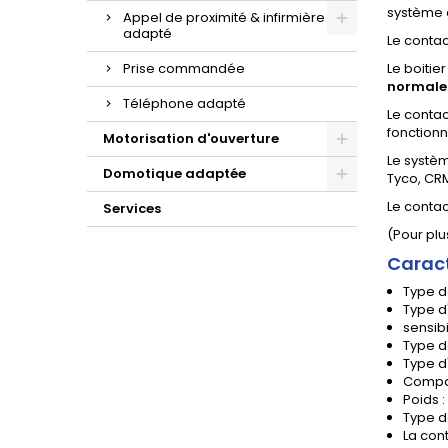
système d
Appel de proximité & infirmière
adapté
Le contac
Prise commandée
Le boitie
normale
Téléphone adapté
Le conta
fonction
Motorisation d'ouverture
Le systèm
Domotique adaptée
Tyco, CRM
Le conta
Services
(Pour plu
Caract
Type de
Type d'
sensibi
Type d
Type d'
Compat
Poids 
Type de
La cont