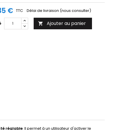
35 €
TTC
Délai de livraison (nous consulter)
Ajouter au panier
é

ité réglable
. Il permet à un utilisateur d'activer le