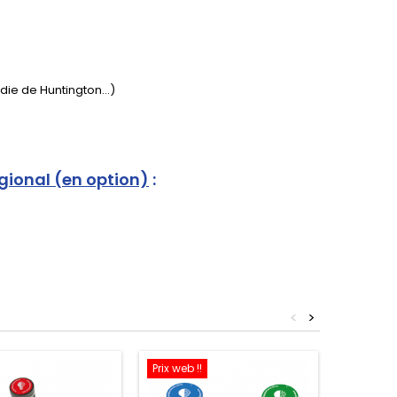
e de Huntington...)
gional (en option)
:
<
>
Prix web !!
Prix web !