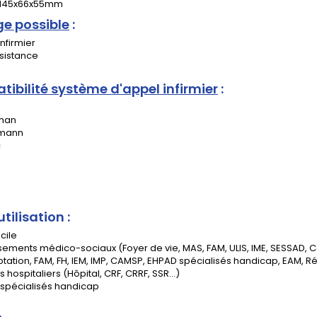
 : 145x66x55mm
ge possible
:
nfirmier
sistance
ibilité système d'appel infirmier
:
m
man
hmann
c
utilisation :
cile
ssements médico-sociaux (Foyer de vie, MAS, FAM, ULIS, IME, SESSAD, 
tation, FAM, FH, IEM, IMP, CAMSP, EHPAD spécialisés handicap, EAM, Rés
 hospitaliers (Hôpital, CRF, CRRF, SSR...)
spécialisés handicap