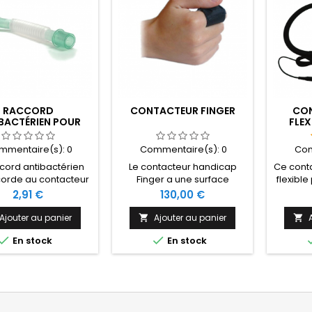
RACCORD
CONTACTEUR FINGER
CON
BACTÉRIEN POUR
FLEX
NTACTEUR AU
SOUFFLE
mmentaire(s):
0
Commentaire(s):
0
Com
cord antibactérien
Le contacteur handicap
Ce cont
corde au contacteur
Finger a une surface
flexibl
cap au souffle au
d'activation de 0.9 cm ainsi
de 8
Prix
Prix
2,91 €
130,00 €
iveau du filtre
qu'une force d'activation de
d'acti
antibactérien.
75 g. Il se place autour du
une fo
Ajouter au panier
Ajouter au panier


doigt à l'aide de la bande


En stock
En stock
Velcro.