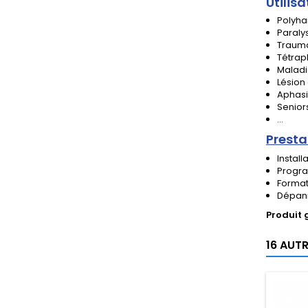
Utilisa
Polyha
Paraly
Trauma
Tétrap
Maladi
Lésion
Aphas
Senior
...
Presta
Install
Progra
Formati
Dépann
Produit 
16 AUT