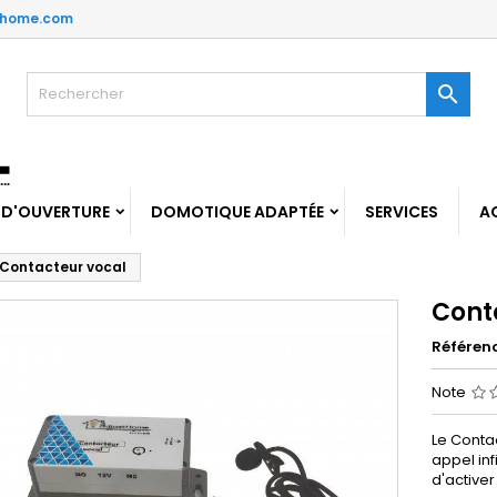
thome.com

 D'OUVERTURE
DOMOTIQUE ADAPTÉE
SERVICES
A
Contacteur vocal
Cont
Référen
Note
Le Conta
appel inf
d'activer