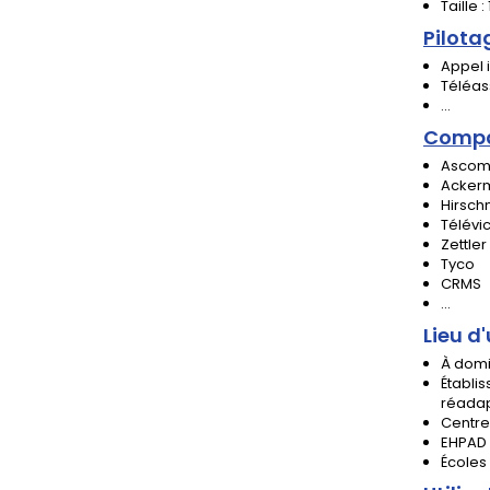
Taille
Pilota
Appel i
Téléas
...
Compat
Asco
Acker
Hirsc
Télévi
Zettler
Tyco
CRMS
...
Lieu d'
À domi
Établi
réadap
Centres
EHPAD 
Écoles