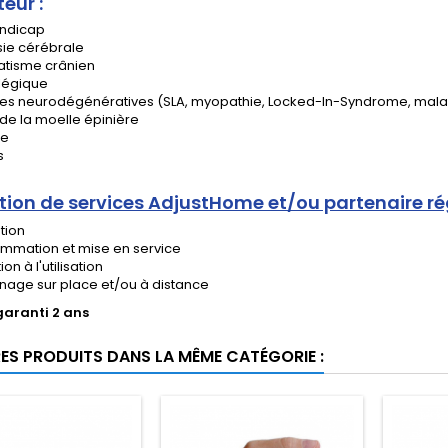
teur :
ndicap
sie cérébrale
tisme crânien
légique
es neurodégénératives (SLA, myopathie, Locked-In-Syndrome, maladi
 de la moelle épinière
ie
s
tion de services AdjustHome et/ou partenaire ré
ation
mmation et mise en service
on à l'utilisation
age sur place et/ou à distance
garanti 2 ans
RES PRODUITS DANS LA MÊME CATÉGORIE :