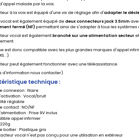
'appel malade par la voix.
teur à la voix est équipé d'une vis de réglage afin d'
adapter le décl
r vocal est également équipé de
deux connecteurs jack 3.5mm
avec
ment fermé (NF)
permettant ainsi de s'adapter à tous les systèmes
cteur vocal est également
branché sur une alimentation secteur
et
nement.
e est donc compatible avec les plus grandes marques d'appel infirm
S...).
cteur peut également fonctionner avec une téléassistance.
s d'information nous contacter).
éristique
technique :
 connexion : filaire
activation : Vocal/bruit
lité réglable
e contact : NO/NF
alimentation : Prise 9V inclus
ible appel infirmier
: 220g
 boitier : Plastique gris
acteur vocal n'est pas conçu pour une utilisation en extérieur