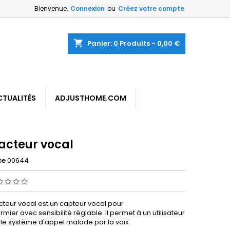
Bienvenue,
Connexion
ou
Créez votre compte
shopping_cart
Panier:
0
Produits - 0,00 €
CTUALITÉS
ADJUSTHOME.COM
acteur vocal
ce
00644
cteur vocal est un capteur vocal pour
irmier avec sensibilité réglable. Il permet à un utilisateur
 le système d'appel malade par la voix.