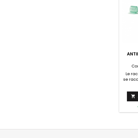
ANTI
CO
Co
Le rac
se rac
handi
n
