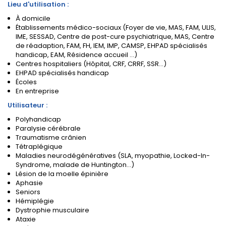
Lieu d'utilisation :
À domicile
Établissements médico-sociaux (Foyer de vie, MAS, FAM, ULIS,
IME, SESSAD, Centre de post-cure psychiatrique, MAS, Centre
de réadaption, FAM, FH, IEM, IMP, CAMSP, EHPAD spécialisés
handicap, EAM, Résidence accueil ...)
Centres hospitaliers (Hôpital, CRF, CRRF, SSR...)
EHPAD spécialisés handicap
Écoles
En entreprise
Utilisateur :
Polyhandicap
Paralysie cérébrale
Traumatisme crânien
Tétraplégique
Maladies neurodégénératives (SLA, myopathie, Locked-In-
Syndrome, malade de Huntington...)
Lésion de la moelle épinière
Aphasie
Seniors
Hémiplégie
Dystrophie musculaire
Ataxie