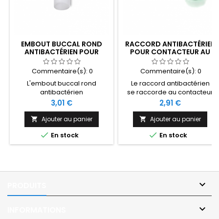
EMBOUT BUCCAL ROND
RACCORD ANTIBACTÉRIEN
ANTIBACTÉRIEN POUR
POUR CONTACTEUR AU
CONTACTEUR AU SOUFFLE
SOUFFLE
Commentaire(s):
0
Commentaire(s):
0
L'embout buccal rond
Le raccord antibactérien
antibactérien
se raccorde au contacteur
se raccorde au contacteur
handicap au souffle au
Prix
Prix
3,01 €
2,91 €
au souffle au niveau du
niveau du filtre antibactérien.
raccord antibactérien.
Ajouter au panier
Ajouter au panier


Permet de poser ses lèvres


En stock
En stock
pour piloter le contacteur
handicap.

PRODUITS

INFORMATIONS