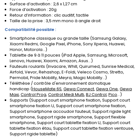
Surface d’activation : 2,6 x 1,27 cm
Force d’activation : 20g
Retour d’information : clic auditif, tactile
Taille de la prise : 3,5 mm mono à angle droit
Compatibilité possible :
Smartphone classique ou grande taille (Samsung Galaxy,
Xiaomi Redmi, Google Pixel, iPhone, Sony Xperia, Huawei,
Honor, Motorola...)
Tablette de 9 à 11 pouces (iPad Apple, Samsung, Microsoft,
Lenovo, Huawei, Xiaomi, Amazon, Asus...)
Fauteuils roulants (Invacare, Whill, Quirumed, Sunrise Medical,
Airfold, Vevor, Rehashop, E-Foldi, Veleco Cosmo, Stretto,
Permobil, Pride Mobility, Meyra, Magic Mobility...)
Téléthèse / contrôle d'environnement domotique
handicap
(
HouseMate 6S
,
Gewa Connect
,
Gewa One
,
Gewa
Maxi
,
Control Prog
,
Control Medi Multi
,
BJ Control
,
Pico
...)
Supports (Support court smartphone fixation, Support court
smartphone fixation U, Support court smartphone fixation,
Support smartphone accoudoir fauteuil, Support rigide light
smartphone, Support rigide smartphone, Support flexible
smartphone, Support court tablette fixation U, Support court
tablette fixation étau, Support court tablette fixation ventouse,
Support rigide tablette)