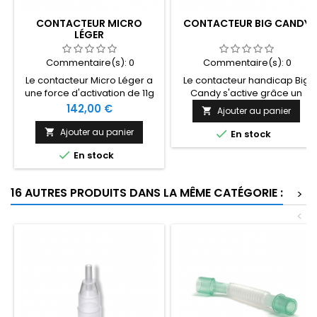
CONTACTEUR MICRO
CONTACTEUR BIG CANDY
LÉGER
Commentaire(s):
0
Commentaire(s):
0
Le contacteur Micro Léger a
Le contacteur handicap Big
une force d'activation de 11g
Candy s'active grâce un
avec une surface d'activation
capteur de proximité très
Prix
142,00 €
Ajouter au panier

de 4,5 x 1,3 cm. Il suffit d'une
sensible. Il a une surface
légère pression pour
d'activation de 9,8 cm et une
Ajouter au panier


En stock
appuyer dessus.
distance d'activation de

En stock
moins de 2,5 cm.
16 AUTRES PRODUITS DANS LA MÊME CATÉGORIE :
>
<