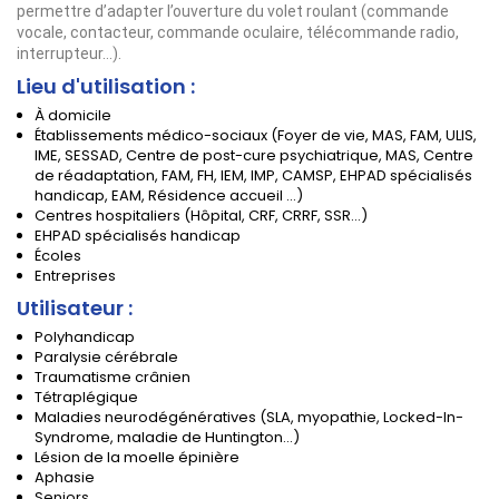
permettre d’adapter l’ouverture du volet roulant (commande
vocale, contacteur, commande oculaire, télécommande radio,
interrupteur…).
Lieu d'utilisation :
À domicile
Établissements médico-sociaux (Foyer de vie, MAS, FAM, ULIS,
IME, SESSAD, Centre de post-cure psychiatrique, MAS, Centre
de réadaptation, FAM, FH, IEM, IMP, CAMSP, EHPAD spécialisés
handicap, EAM, Résidence accueil ...)
Centres hospitaliers (Hôpital, CRF, CRRF, SSR...)
EHPAD spécialisés handicap
Écoles
Entreprises
Utilisateur :
Polyhandicap
Paralysie cérébrale
Traumatisme crânien
Tétraplégique
Maladies neurodégénératives (SLA, myopathie, Locked-In-
Syndrome, maladie de Huntington...)
Lésion de la moelle épinière
Aphasie
Seniors