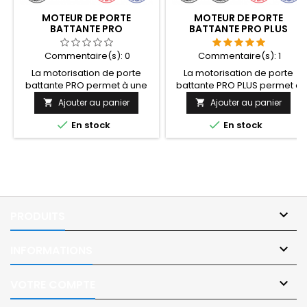
MOTEUR DE PORTE
MOTEUR DE PORTE
BATTANTE PRO
BATTANTE PRO PLUS
Commentaire(s):
0
Commentaire(s):
1
La motorisation de porte
La motorisation de porte
battante PRO permet à une
battante PRO PLUS permet à
personne en situation de
une personne en situation de
Ajouter au panier
Ajouter au panier


handicap d'ouvrir une porte
handicap d'ouvrir une porte
en autonomie de manière
en autonomie de manière


En stock
En stock
automatique avec une
automatique avec une
commande adaptée. Le
commande adaptée. Le
moteur PRO peut être utiliser
moteur PRO + peut être
en mode automatique mais
utiliser en mode automatique
aussi en mode Push &amp;
mais aussi en mode manuel
Go pour une personne valide.
pour une personne valide
limitant ainsi le risque de

PRODUITS
panne.

INFORMATIONS

VOTRE COMPTE