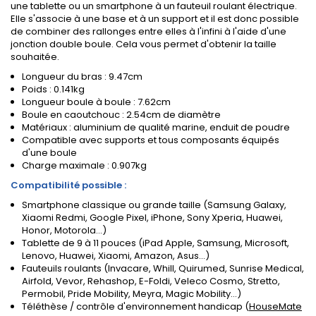
une tablette ou un smartphone à un fauteuil roulant électrique.
Elle s'associe à une base et à un support et il est donc possible
de combiner des rallonges entre elles à l'infini à l'aide d'une
jonction double boule. Cela vous permet d'obtenir la taille
souhaitée.
Longueur du bras : 9.47cm
Poids : 0.141kg
Longueur boule à boule : 7.62cm
Boule en caoutchouc : 2.54cm de diamètre
Matériaux : aluminium de qualité marine, enduit de poudre
Compatible avec supports et tous composants équipés
d'une boule
Charge maximale : 0.907kg
Compatibilité possible :
Smartphone classique ou grande taille (Samsung Galaxy,
Xiaomi Redmi, Google Pixel, iPhone, Sony Xperia, Huawei,
Honor, Motorola...)
Tablette de 9 à 11 pouces (iPad Apple, Samsung, Microsoft,
Lenovo, Huawei, Xiaomi, Amazon, Asus...)
Fauteuils roulants (Invacare, Whill, Quirumed, Sunrise Medical,
Airfold, Vevor, Rehashop, E-Foldi, Veleco Cosmo, Stretto,
Permobil, Pride Mobility, Meyra, Magic Mobility...)
Téléthèse / contrôle d'environnement handicap
(
HouseMate