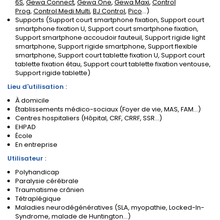
6S
,
Gewa Connect
,
Gewa One
,
Gewa Maxi
,
Control
Prog
,
Control Medi Multi
,
BJ Control
,
Pico
...)
Supports (Support court smartphone fixation, Support court
smartphone fixation U, Support court smartphone fixation,
Support smartphone accoudoir fauteuil, Support rigide light
smartphone, Support rigide smartphone, Support flexible
smartphone, Support court tablette fixation U, Support court
tablette fixation étau, Support court tablette fixation ventouse,
Support rigide tablette)
Lieu d'utilisation :
À domicile
Établissements médico-sociaux (Foyer de vie, MAS, FAM...)
Centres hospitaliers (Hôpital, CRF, CRRF, SSR...)
EHPAD
École
En entreprise
Utilisateur :
Polyhandicap
Paralysie cérébrale
Traumatisme crânien
Tétraplégique
Maladies neurodégénératives (SLA, myopathie, Locked-In-
Syndrome, malade de Huntington...)