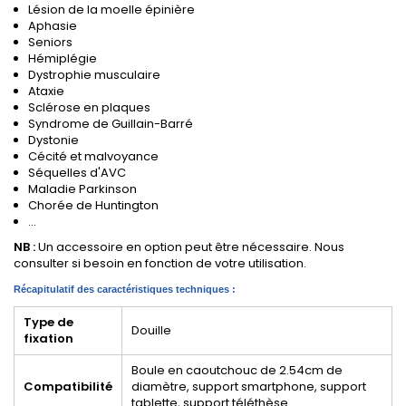
Lésion de la moelle épinière
Aphasie
Seniors
Hémiplégie
Dystrophie musculaire
Ataxie
Sclérose en plaques
Syndrome de Guillain-Barré
Dystonie
Cécité et malvoyance
Séquelles d'AVC
Maladie Parkinson
Chorée de Huntington
...
NB :
Un accessoire en option peut être nécessaire. Nous
consulter si besoin en fonction de votre utilisation.
Récapitulatif des caractéristiques techniques :
Type de
Douille
fixation
Boule en caoutchouc de 2.54cm de
Compatibilité
diamètre, support smartphone, support
tablette, support téléthèse