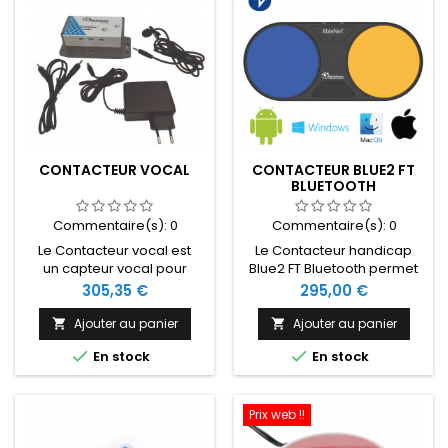
CONTACTEUR VOCAL
CONTACTEUR BLUE2 FT
BLUETOOTH
Commentaire(s):
0
Commentaire(s):
0
Le Contacteur vocal est
Le Contacteur handicap
un capteur vocal pour
Blue2 FT Bluetooth permet
appel infirmier avec sensibilité
de piloter une tablette, un
Prix
Prix
305,35 €
295,00 €
réglable. Il permet à un
ordinateur ou un
utilisateur d'activer le
smartphone en défilement.
Ajouter au panier
Ajouter au panier


système d'appel malade
Il peut également


En stock
En stock
par la voix.
s'accoupler à un
contacteur Alu Switch 3 ou
6, ou n'importe quel autre
contacteur.
Prix web !!