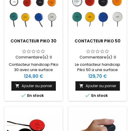
CONTACTEUR PIKO 30
CONTACTEUR PIKO 50
Commentaire(s):
0
Commentaire(s):
0
Contacteur handicap Piko
Le contacteur handicap
30 avec une surface
Piko 50 a une surface
d'activation de 3 cm et une
d'activation de 5 cm et une
Prix
Prix
124,90 €
129,70 €
force d'activation de 75 g à
force d'activation de 75 g à
250 g. Disponible en 8
250 g. Il est disponible en 8
Ajouter au panier
Ajouter au panier


couleurs.
couleurs.


En stock
En stock