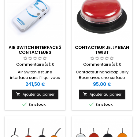
AIR SWITCH INTERFACE 2
CONTACTEUR JELLY BEAN
CONTACTEURS
TWIST
BLUETOOTH
Commentaire(s):
0
Commentaire(s):
0
Air Switch est une
Contacteur handicap Jelly
interface sans fil qui vous
Bean avec une surface
permet de connecter un ou
d'activation de 6,4 cm et
Prix
Prix
241,50 €
95,00 €
deux contacteurs à
une force d'activation de
n'importe quel appareil via
71g. Disponible avec 4
Ajouter au panier
Ajouter au panier


le Bluetooth (tel qu'un
couleurs interchangeables.


En stock
En stock
ordinateur, un smartphone
ou une tablette).