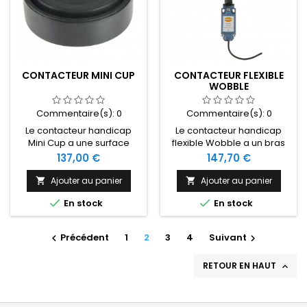
CONTACTEUR MINI CUP
CONTACTEUR FLEXIBLE
WOBBLE
Commentaire(s):
0
Commentaire(s):
0
Le contacteur handicap
Le contacteur handicap
Mini Cup a une surface
flexible Wobble a un bras
d'activation de 2,4 cm et
flexible d'activation de 10,1
Prix
Prix
137,00 €
147,70 €
une force d'activation de
cm, une force d'activation
140 g. Le Mini Cup a un
de 132 g. Le flexible se
Ajouter au panier
Ajouter au panier


indice de protection IP67.
déplace à 360 degrés.


En stock
En stock
Précédent
1
2
3
4
Suivant


RETOUR EN HAUT
