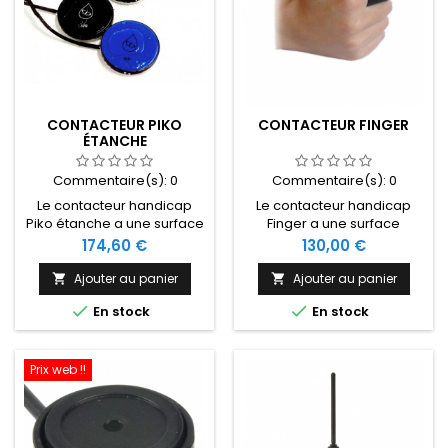
CONTACTEUR PIKO
CONTACTEUR FINGER
ÉTANCHE
Commentaire(s):
0
Commentaire(s):
0
Le contacteur handicap
Le contacteur handicap
Piko étanche a une surface
Finger a une surface
d'activation de 3 ou 5 cm et
d'activation de 0.9 cm ainsi
Prix
Prix
174,60 €
130,00 €
une force d'activation de
qu'une force d'activation
125 g. Il est disponible en 3
de 75 g. Il se place autour
Ajouter au panier
Ajouter au panier


couleurs.
du doigt à l'aide de la


En stock
En stock
bande Velcro.
Prix web !!