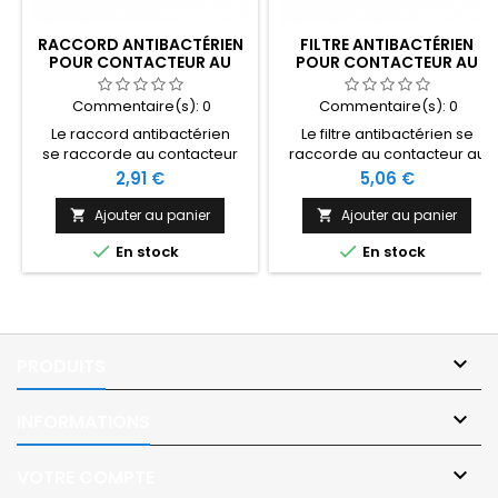
RACCORD ANTIBACTÉRIEN
FILTRE ANTIBACTÉRIEN
POUR CONTACTEUR AU
POUR CONTACTEUR AU
SOUFFLE
SOUFFLE
Commentaire(s):
0
Commentaire(s):
0
Le raccord antibactérien
Le filtre antibactérien se
se raccorde au contacteur
raccorde au contacteur au
handicap au souffle au
souffle au niveau de l'embout
Prix
Prix
2,91 €
5,06 €
niveau du filtre antibactérien.
sur le flexible.
Ajouter au panier
Ajouter au panier




En stock
En stock

PRODUITS

INFORMATIONS

VOTRE COMPTE