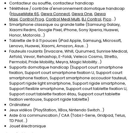
Contacteur au souffle, contacteur handicap
Téléthèse / contrôle d'environnement domotique handicap
(
HouseMate 6S
,
Gewa Connect
,
Gewa One
,
Gewa
Maxi
,
Control Prog
,
Control Medi Multi
,
BJ Control
,
Pico
...)
Smartphone classique ou grande taille (Samsung Galaxy,
Xiaomi Redmi, Google Pixel, iPhone, Sony Xperia, Huawei,
Honor, Motorola...)
Tablette de 9 à 11 pouces (iPad Apple, Samsung, Microsoft,
Lenovo, Huawei, Xiaomi, Amazon, Asus...)
Fauteuils roulants (Invacare, Whill, Quirumed, Sunrise Medical,
Airfold, Vevor, Rehashop, E-Foldi, Veleco Cosmo, Stretto,
Permobil, Pride Mobility, Meyra, Magic Mobility...)
Supports domotique handicap (Support court smartphone
fixation, Support court smartphone fixation U, Support court
smartphone fixation, Support smartphone accoudoir fauteuil,
Support rigide light smartphone, Support rigide smartphone,
Support flexible smartphone, Support court tablette fixation U,
Support court tablette fixation étau, Support court tablette
fixation ventouse, Support rigide tablette)
Ordinateur
Jeux vidéos (PlayStation, XBox, Nintendo Switch...)
Aide à la communication / CAA (Tobii I-Serie, Gridpad, Telus,
TD Pilot...)
Jouet électronique