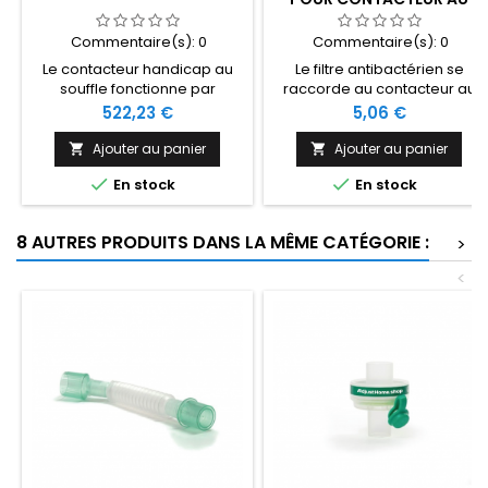
SOUFFLE
Commentaire(s):
0
Commentaire(s):
0
Le contacteur handicap au
Le filtre antibactérien se
souffle fonctionne par
raccorde au contacteur au
inspiration ou expiration, la
souffle au niveau de l'embout
Prix
Prix
522,23 €
5,06 €
force d'activation est
sur le flexible.
réglable. Différents types
Ajouter au panier
Ajouter au panier


d'embouts peuvent être


En stock
En stock
utilisés pour l'activation. Le
contacteur permet de piloter
différents appareils.
8 AUTRES PRODUITS DANS LA MÊME CATÉGORIE :
>
<