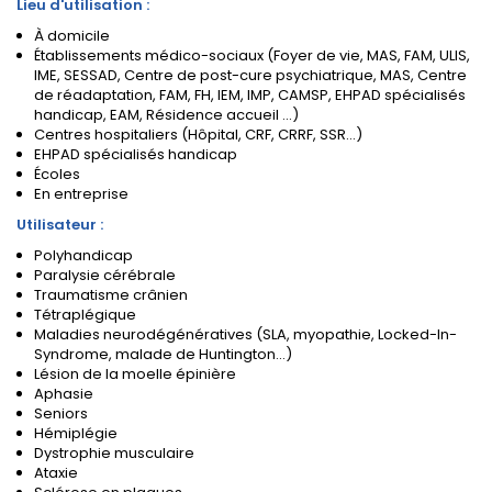
Lieu d'utilisation :
À domicile
Établissements médico-sociaux (Foyer de vie, MAS, FAM, ULIS,
IME, SESSAD, Centre de post-cure psychiatrique, MAS, Centre
de réadaptation, FAM, FH, IEM, IMP, CAMSP, EHPAD spécialisés
handicap, EAM, Résidence accueil ...)
Centres hospitaliers (Hôpital, CRF, CRRF, SSR...)
EHPAD spécialisés handicap
Écoles
En entreprise
Utilisateur :
Polyhandicap
Paralysie cérébrale
Traumatisme crânien
Tétraplégique
Maladies neurodégénératives (SLA, myopathie, Locked-In-
Syndrome, malade de Huntington...)
Lésion de la moelle épinière
Aphasie
Seniors
Hémiplégie
Dystrophie musculaire
Ataxie