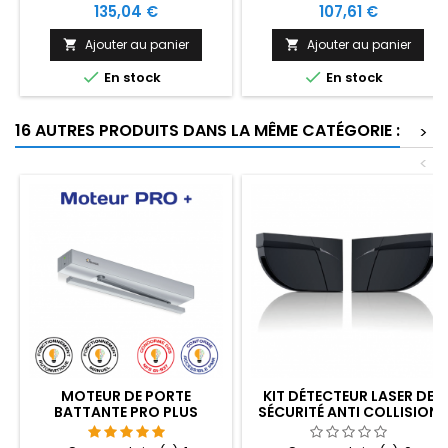
d'environnement domotique
d'environnement domotique
Prix
Prix
135,04 €
107,61 €
PMR qui permet à une
qui permet à une personne
personne en situation de
en situation de handicap de
Ajouter au panier
Ajouter au panier


handicap de piloter son lieu
piloter son lieu de vie en


En stock
En stock
de vie en autonomie en
autonomie en utilisant 4
utilisant 2 touches au total.
touches au total. Moyen
Moyen d'accès :
d'accès :
16 AUTRES PRODUITS DANS LA MÊME CATÉGORIE :
>
<
MOTEUR DE PORTE
KIT DÉTECTEUR LASER DE
BATTANTE PRO PLUS
SÉCURITÉ ANTI COLLISION