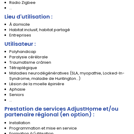
Radio Zigbee
...
Lieu d'utilisation :
À domicile
Habitat inclusif, habitat partagé
Entreprises
Utilisateur :
Polyhandicap
Paralysie cérébrale
Traumatisme crânien
Tétraplégique
Maladies neurodégénératives (SLA, myopathie, Locked-In-
Syndrome, maladie de Huntington...)
Lésion de la moelle épinière
Aphasie
Seniors
...
Prestation de services AdjustHome et/ou
partenaire régional (en option)
:
Installation
Programmation et mise en service
Formation à l'utilisation