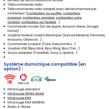
Lecteur de reconnaissance faciale
Télécommande radio
Télécommande radio adapté avec déclenchement par
contacteur (
Contacteur au souffle
,
contacteur
pression
,
contacteur sensible
,
contacteur sans
contact
,
contacteur sur flexible
...)
Commande vocale (Siri de Apple, Amazon Alexa, Google
Home)
Joystick fauteuil roulant électrique (Sunrise Medical, Permobil,
Invacare, Ottobock...)
Commande oculaire (Tobii, Irisbond Hiru...)
Joystick USB (Bjoy stick, Bjoy rRing, Bjoy Chin...)
Souris adaptée (TrackBall, Zono 2, Lipstick...)
...
Système domotique compatible (en
option) :
Infrarouge standard
Infrarouge GEWA Abilia
Infrarouge KNX
Infrarouge KNX SIEMENS
Radio Z-Wave